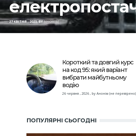
електропоста
27 КВІТНЯ , 2023, BY
АНОНІМ
Короткий та довгий курс
на код 95: який варіант
вибрати майбутньому
водію
26 червня , 2026
,
by
Анонім (не перевірено)
ПОПУЛЯРНІ СЬОГОДНІ