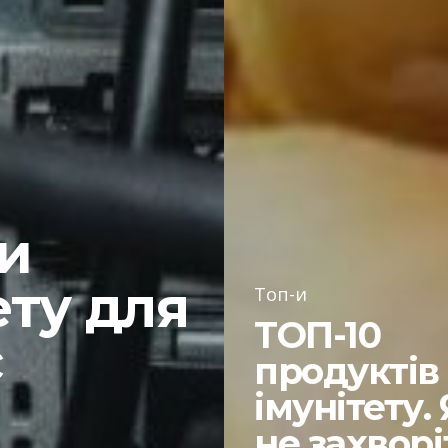
и
ету для
Топ-и
ТОП-10
с
продуктів
імунітету.
не захворі