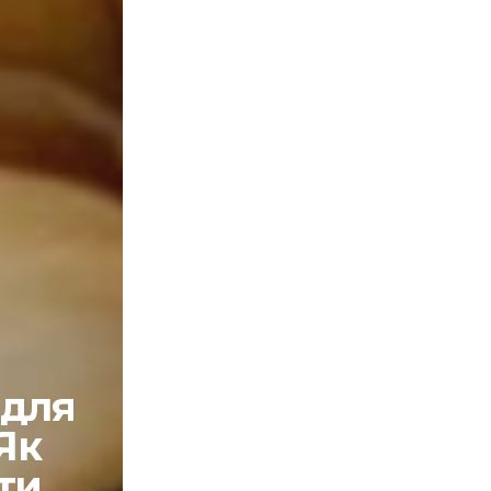
 для
 Як
ти