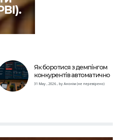
ВІ).
Як боротися з демпінгом
конкурентів автоматично
31 May , 2026
,
by
Анонім (не перевірено)