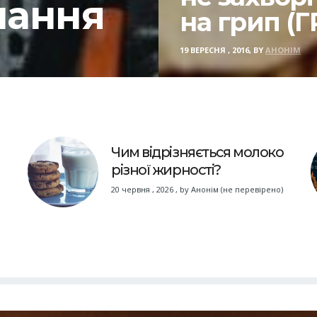
чання
на грип (ГР
19 ВЕРЕСНЯ , 2016, BY
АНОНІМ
Чим відрізняється молоко
різної жирності?
20 червня , 2026
,
by
Анонім (не перевірено)