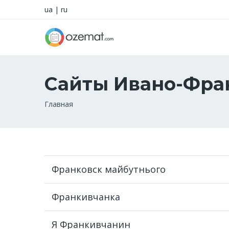
ua
|
ru
Сайты Ивано-Фра
Строка
Главная
навигации
Франковск майбутнього
Франкивчанка
Я Франкивчанин