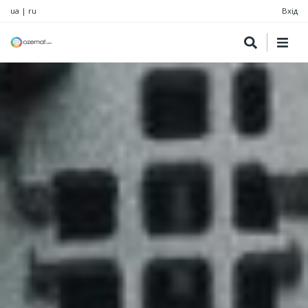
ua
|
ru
Вхід