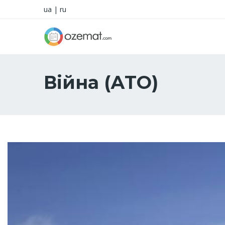
ua
|
ru
Війна (АТО)