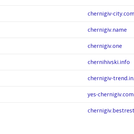
chernigiv-city.co
chernigiv.name
chernigiv.one
chernihivski.info
chernigiv-trend.in
yes-chernigiv.com
chernigiv.bestres