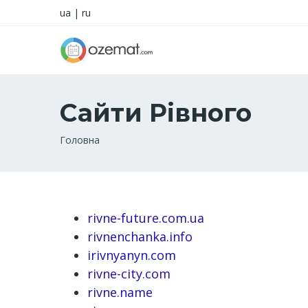
ua
|
ru
Сайти Рівного
Рядок
Головна
навіґації
rivne-future.com.ua
rivnenchanka.info
irivnyanyn.com
rivne-city.com
rivne.name