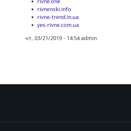
rivne.one
rivnenski.info
rivne-trend.in.ua
yes-rivne.com.ua
чт, 03/21/2019 - 14:54
admin