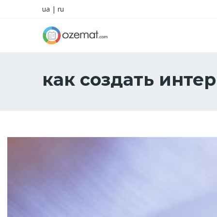
ua
|
ru
как создать инте