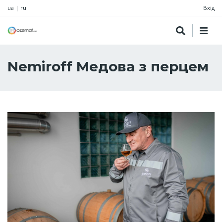
ua
|
ru
Вхід
Nemiroff Медова з перцем