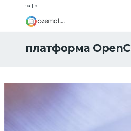
ua
|
ru
платформа OpenC