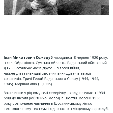
Іван Микитович Кожедуб
народився 8 червня 1920 року,
в селі Ображіївка, Сумська область. Радянський військовий
діяч. Льотчик-ас часів Другої Світової війни,
найрезультативніший льотчик-винищувач в авіації
союзників. Тричі Герой Радянського Союзу (1944, 1944,
1945). Маршал авіації (1985).
Закінчивши у рідному селі семирічну школу, вступає в 1934
році до школи робітничої молоді в Шостці. Восени 1936
року розпочинає навчання в Шосткинському хіміко-
технологічному технікумі і одночасно в місцевому аероклубі.