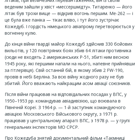
літаків, при величезних перевантаженнях, він із своїм
веденим зайшли у хвіст «мессершмідту». Титаренко — його
літак був трохи вище — відкрив вогонь першим. Ме-262 — і
це була вже паніка — тікає вліво, і тут його зустрічає
Кожедуб. І гордість німецького авіапрому перетворюється у
вогненну кулю.
До кінця війни гвардії майор Кожедуб здійснив 330 бойових
вильотів, у 120 повітряних боях збив 64 літаки противника
(сюди не входять 2 американських P-51, збиті ним весною
1945 року, які першими напали на нього, напевне прийнявши
за гітлерівця). Свій останній бій, в якому збив 2 FW-190,
провів в небі Берліна. За всю війну жодного разу не був
збитий. Його вважають найкращим асом авіації союзників.
Після війни працював на відповідальних посадах у ВПС, у
1950–1953 рр. командував авіадивізією, що воювала в
Північній Кореї. З 1964 р. — 1-й заступник командуючого
авіацією Московського Військового округу, з 1971 р.
працював у центральному апараті ВПС, з 1978 р. — у групі
генеральних інспекторів МО СРСР.
Про Кожедуба знятий документальний фільм «Таємниці