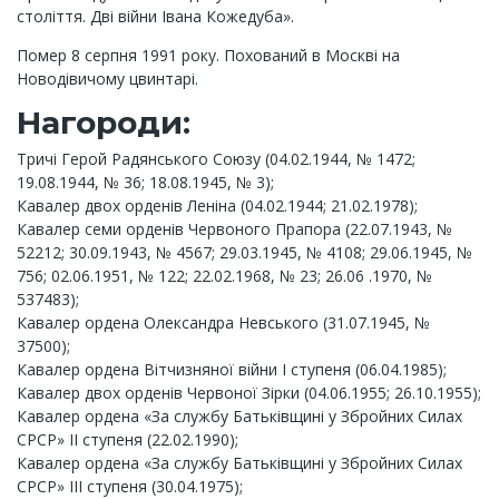
століття. Дві війни Івана Кожедуба».
Помер 8 серпня 1991 року. Похований в Москві на
Новодівичому цвинтарі.
Нагороди:
Тричі Герой Радянського Союзу (04.02.1944, № 1472;
19.08.1944, № 36; 18.08.1945, № 3);
Кавалер двох орденів Леніна (04.02.1944; 21.02.1978);
Кавалер семи орденів Червоного Прапора (22.07.1943, №
52212; 30.09.1943, № 4567; 29.03.1945, № 4108; 29.06.1945, №
756; 02.06.1951, № 122; 22.02.1968, № 23; 26.06 .1970, №
537483);
Кавалер ордена Олександра Невського (31.07.1945, №
37500);
Кавалер ордена Вітчизняної війни I ступеня (06.04.1985);
Кавалер двох орденів Червоної Зірки (04.06.1955; 26.10.1955);
Кавалер ордена «За службу Батьківщині у Збройних Силах
СРСР» II ступеня (22.02.1990);
Кавалер ордена «За службу Батьківщині у Збройних Силах
СРСР» III ступеня (30.04.1975);