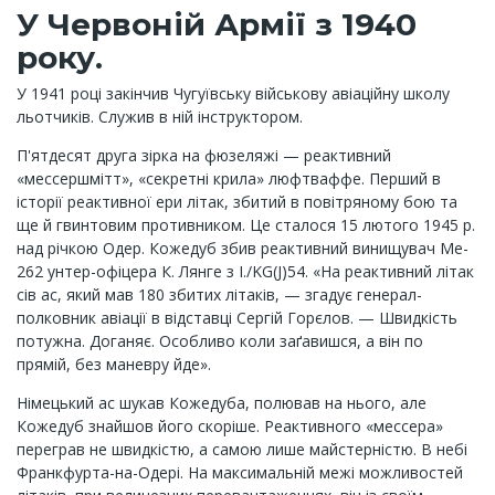
У Червоній Армії з 1940
року.
У 1941 році закінчив Чугуївську військову авіаційну школу
льотчиків. Служив в ній інструктором.
П'ятдесят друга зірка на фюзеляжі — реактивний
«мессершмітт», «секретні крила» люфтваффе. Перший в
історії реактивної ери літак, збитий в повітряному бою та
ще й гвинтовим противником. Це сталося 15 лютого 1945 р.
над річкою Одер. Кожедуб збив реактивний винищувач Me-
262 унтер-офіцера К. Лянге з I./KG(J)54. «На реактивний літак
сів ас, який мав 180 збитих літаків, — згадує генерал-
полковник авіації в відставці Сергій Горєлов. — Швидкість
потужна. Доганяє. Особливо коли заґавишся, а він по
прямій, без маневру йде».
Німецький ас шукав Кожедуба, полював на нього, але
Кожедуб знайшов його скоріше. Реактивного «мессера»
переграв не швидкістю, а самою лише майстерністю. В небі
Франкфурта-на-Одері. На максимальній межі можливостей