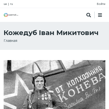
ua
|
ru
Войти
Кожедуб Іван Микитович
Строка
Главная
навигации