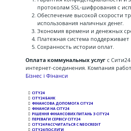
протоколам SSL-шифрования с ис
Обеспечение высокой скорости тр
использования наличных денег.
Экономия времени и денежных сре
Платежная система поддерживает 
Сохранность истории оплат.
Оплата коммунальных услуг
с Сити24
интернет-соединения. Компания работ
Channel
Бізнес і Фінанси
CITY24
CITY24 БАНК
ФІНАНСОВА ДОПОМОГА CITY24
ФІНАНСИ НА CITY24
РІШЕННЯ ФІНАНСОВИХ ПИТАНЬ З CITY24
ПЕРЕВАГИ СЕРВІСУ CITY24
CITY24 РАССЧИТАТЬСЯ С NEOCREDIT
CITY24 ПОСЛУГИ