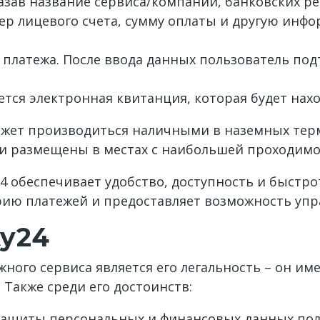
азав название сервиса/компании, банковских ре
мер лицевого счета, сумму оплаты и другую инф
платежа. После ввода данных пользователь под
тся электронная квитанция, которая будет нахо
жет производиться наличными в наземных тер
 и размещены в местах с наибольшей проходим
 обеспечивает удобство, доступность и быстро
рию платежей и предоставляет возможность упр
ty24
ого сервиса является его легальность – он име
 Также среди его достоинств:
защиты персональных и финансовых данных по