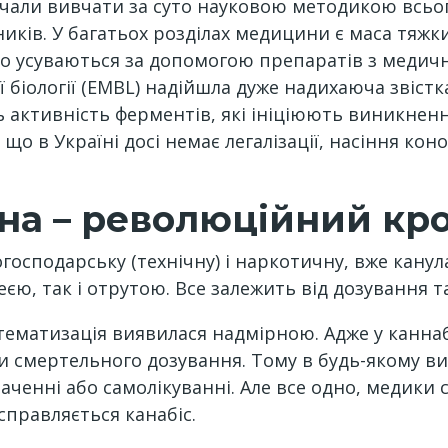
чали вивчати за суто науковою методикою всього
иків. У багатьох розділах медицини є маса тяжк
но усуваються за допомогою препаратів з медично
біології (EMBL) надійшла дуже надихаюча звістка
ь активність ферментів, які ініціюють виникнен
 що в Україні досі немає легалізації, насіння ко
а – революційний кро
осподарську (технічну) і наркотичну, вже канула
єю, так і отрутою. Все залежить від дозування 
ематизація виявилася надмірною. Адже у каннабі
ти смертельного дозування. Тому в будь-якому ви
ченні або самолікуванні. Але все одно, медики 
справляється канабіс.