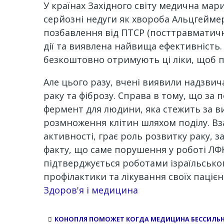
У країнах Західного світу медична мар
серйозні недуги як хвороба Альцгейме
позбавлення від ПТСР (посттравматичн
дії та виявлена найвища ефективність. 
безкоштовно отримують ці ліки, щоб п
Але цього разу, вчені виявили надзв
раку та фіброзу. Справа в тому, що за
фермент для людини, яка стежить за ви
розмноження клітин шляхом поділу. Вза
активності, грає роль розвитку раку, з
факту, що саме порушення у роботі ЛФК
підтверджується роботами ізраїльсько
профілактики та лікування своїх пацієн
Channel
Здоров'я і медицина
КОНОПЛЯ ПОМОЖЕТ КОГДА МЕДИЦИНА БЕССИЛЬ