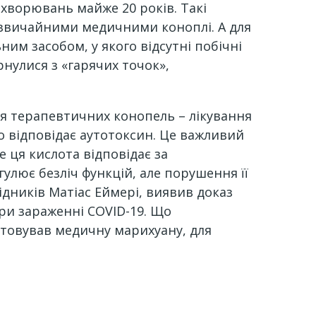
ахворювань майже 20 років. Такі
я звичайними медичними коноплі. А для
им засобом, у якого відсутні побічні
рнулися з «гарячих точок»,
я терапевтичних конопель – лікування
о відповідає аутотоксин. Це важливий
 ця кислота відповідає за
улює безліч функцій, але порушення її
лідників Матіас Еймері, виявив доказ
ри зараженні COVID-19. Що
стовував медичну марихуану, для