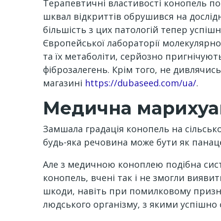
Терапевтичні властивості конопель по
шквал відкриттів обрушився на дослідн
більшість з цих патологій тепер успіш
Європейської лабораторії молекулярної 
та їх метаболіти, серйозно пригнічуют
фіброзалегень. Крім того, не дивлячись
магазині
https://dubaseed.com/ua/
.
Медична марихуан
Замшала градація конопель на сільськог
будь-яка речовина може бути як панаце
Але з медичною коноплею подібна сист
конопель, вчені так і не змогли вияви
шкоди, навіть при помилковому призна
людського організму, з якими успішно 