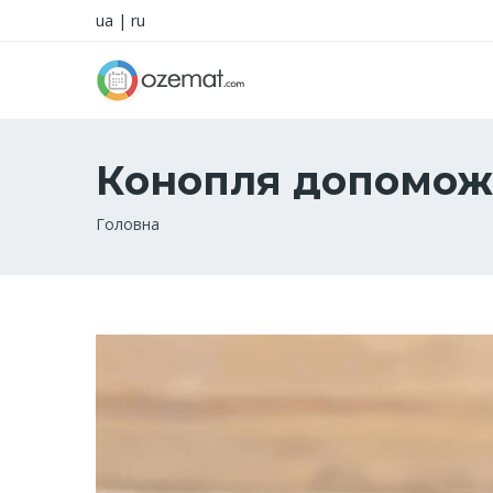
ua
|
ru
Конопля допомож
Рядок
Головна
навіґації