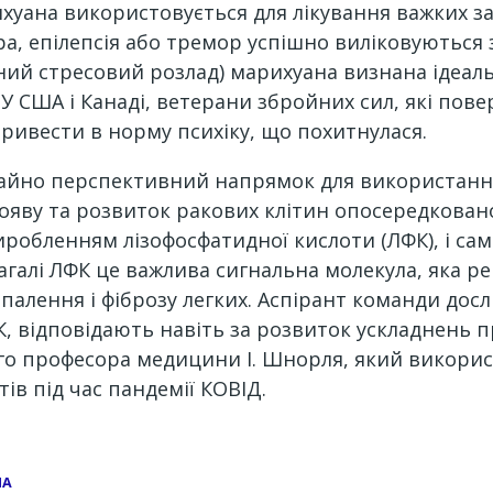
ихуана використовується для лікування важких з
ра, епілепсія або тремор успішно виліковуютьс
ий стресовий розлад) марихуана визнана ідеальн
У США і Канаді, ветерани збройних сил, які пове
ривести в норму психіку, що похитнулася.
ичайно перспективний напрямок для використанн
 появу та розвиток ракових клітин опосередкован
робленням лізофосфатидної кислоти (ЛФК), і саме
галі ЛФК це важлива сигнальна молекула, яка рег
апалення і фіброзу легких. Аспірант команди дос
, відповідають навіть за розвиток ускладнень п
го професора медицини І. Шнорля, який викори
тів під час пандемії КОВІД.
НА