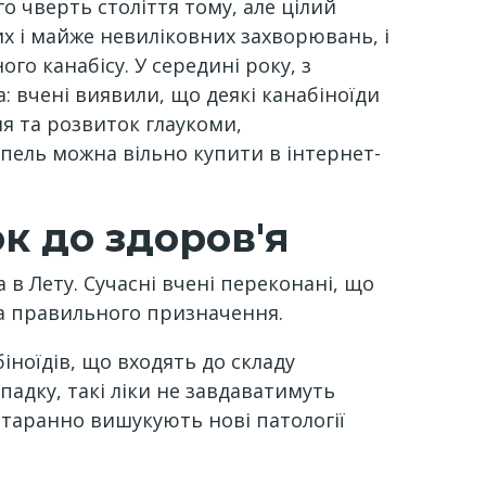
 чверть століття тому, але цілий
их і майже невиліковних захворювань, і
го канабісу. У середині року, з
: вчені виявили, що деякі канабіноїди
ня та розвиток глаукоми,
нопель можна вільно купити в інтернет-
к до здоров'я
 в Лету. Сучасні вчені переконані, що
та правильного призначення.
ноїдів, що входять до складу
падку, такі ліки не завдаватимуть
старанно вишукують нові патології