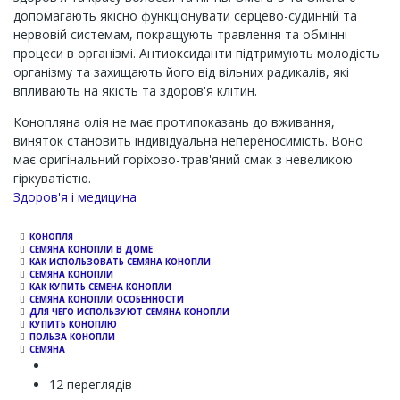
допомагають якісно функціонувати серцево-судинній та
нервовій системам, покращують травлення та обмінні
процеси в організмі. Антиоксиданти підтримують молодість
організму та захищають його від вільних радикалів, які
впливають на якість та здоров'я клітин.
Конопляна олія не має протипоказань до вживання,
виняток становить індивідуальна непереносимість. Воно
має оригінальний горіхово-трав'яний смак з невеликою
гіркуватістю.
Channel
Здоров'я і медицина
КОНОПЛЯ
СЕМЯНА КОНОПЛИ В ДОМЕ
КАК ИСПОЛЬЗОВАТЬ СЕМЯНА КОНОПЛИ
СЕМЯНА КОНОПЛИ
КАК КУПИТЬ СЕМЕНА КОНОПЛИ
СЕМЯНА КОНОПЛИ ОСОБЕННОСТИ
ДЛЯ ЧЕГО ИСПОЛЬЗУЮТ СЕМЯНА КОНОПЛИ
КУПИТЬ КОНОПЛЮ
ПОЛЬЗА КОНОПЛИ
СЕМЯНА
12 переглядів