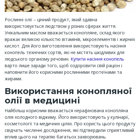
Рослинні олії – цінний продукт, який здавна
використовується людством у різних сферах життя.
Унікальним маслом вважається конопляне, склад якого
вражає великою кількістю вітамінів, мікроелементів і жирних
кислот. Для його виготовлення використовують насіння
конопель технічних сортів, які не містять шкідливих для
людського організму речовин.
Купити насіння конопель
варто лише заради того, щоб оздоровити свій раціон і
наповнити його корисними рослинними протеїнами та
жирами.
Використання конопляної
олії в медицині
Найбільш корисним вважається нерафінована конопляна
олія холодного віджиму. Його використовують у кулінарії,
косметології та медичних цілях. Про користь цього продукту
свідчать численні дослідження, які підтвердили сприятливий
вплив цього на терапію багатьох захворювань.