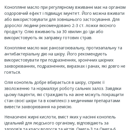
Конопляне масло при регулярному вживанні має на організм
оздоровчий ефект і підвищує імунітет. Його можна вживати
або використовувати для зовнішнього застосування. Для
дорослої людини рекомендовано 2-3 ст. ложки якісного
продукту. Олію вживають за 30 хвилин до їди або
використовують як заправку готових страв.
Конопляне масло має ранозагоювальну, протизапальну та
антибактеріальну дію на шкіру. Його рекомендують
використовувати при подразненнях, хронічних шкірних
захворюваннях, подразненнях, виразках і ранах, які довго не
гояться.
Олія конопель добре вбирається в шкіру, сприяє її
зволоженню та нормалізує роботу сальних залоз. Завдяки
цьому пацієнти, які страждають на акне можуть покращити
стан своєї шкіри та в комплексі з медичними препаратами
вивести захворювання на ремісію.
Ненасичені жирні кислоти, вміст яких у насінні конопель
ідеальний для людського організму, відповідають за
здоров'я та красу волосся та нігтів. Омега-3 та Омега-6