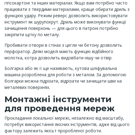
гіпсокартоні та інших матеріалах. Якщо вам потрібно часто
працювати з твердими матеріалами, краще обирати дриль з
функцією удару. Режим реверс дозволить використовувати
інструмент як шурупокрут. Дриль може виконувати функції
зачищення поверхонь — для цього в патроні потрібно
закріпити щітку по металу.
Пробивати отвори в стінах з цегли чи бетону дозволить
перфоратор. Деякі моделі мають функцію відбійного
молотка, котра дозволить видовбати нішу чи отвір.
Болгарка або як її ще називають, кутова шліфувальна
машина розроблена для роботи з металом. За допомогою
болгарки можна підрізати, відрізати чи зачищати шви на
металевих поверхнях.
Монтажні інструменти
для проведення мереж
Прокладання локальної мережі, незалежно від масштабу,
потребує використання якісних інструментів, адже від цього
фактору залежить якісьт проробленої роботи.