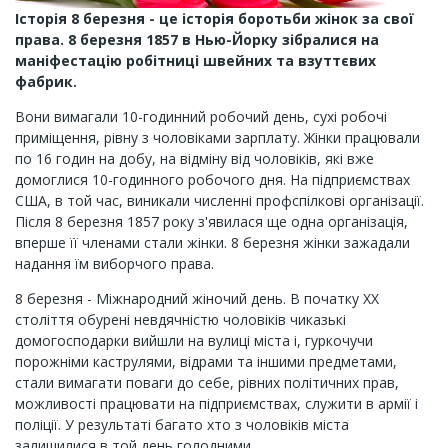
Історія 8 березня - це історія боротьби жінок за свої
права. 8 березня 1857 в Нью-Йорку зібралися на
маніфестацію робітниці швейних та взуттєвих
фабрик.
Вони вимагали 10-годинний робочий день, сухі робочі
приміщення, рівну з чоловіками зарплату. Жінки працювали
по 16 годин на добу, на відміну від чоловіків, які вже
домоглися 10-годинного робочого дня. На підприємствах
США, в той час, виникали численні профспілкові організації.
Після 8 березня 1857 року з'явилася ще одна організація,
вперше її членами стали жінки. 8 березня жінки зажадали
надання їм виборчого права.
8 березня - Міжнародний жіночий день. В початку XX
століття обурені невдячністю чоловіків чиказькі
домогосподарки вийшли на вулиці міста і, гуркочучи
порожніми каструлями, відрами та іншими предметами,
стали вимагати поваги до себе, рівних політичних прав,
можливості працювати на підприємствах, служити в армії і
поліції. У результаті багато хто з чоловіків міста
залишилися в той день голодними...