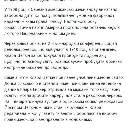
У 1908 році 8 березня американські жінки знову вимагали
заборони дитячої праці, поліпшення умов на фабриках і
надання жінкам права голосу. Наступного року
соціалістична партія Америки проголосила останню неділю
лютого Національним жіночим днем.
Через кілька років, на 2-й міжнародній конференції соціал-
революціонерок, що відбулася в 1910 році в Копенгагені,
Клара Цеткін запропонувала проводити подібні акції
щорічно по всьому світу, розраховуючи пробудити в жінках
нестримне бажання до свободи.
Саме з ім'ям Клари Цеткін пов'язане улюблене жіноче свято.
Дочка сільського вчителя з Німеччини, звичайна єврейська
дівчина Клара Ейснер отримала за мірками того часу гарну
освіту і могла зробити кар'єру, але стала революціонеркою.
На її вибір вплинула зустріч з російським соціал-демократом
Йосипом Цеткіном, який став її чоловіком. Клара
редагувала жіночу газету "Рівність", боролася за виборчі
права жінок, за рівноправність з чоловіками.