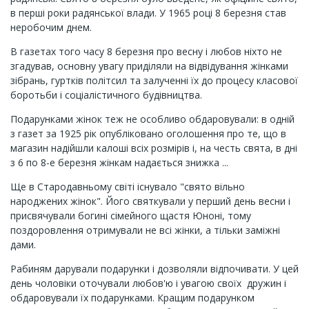
в перші роки радянської влади. У 1965 році 8 березня став
неробочим днем.
В газетах того часу 8 березня про весну і любов ніхто не
згадував, основну увагу приділяли на відвідування жінками
зібрань, гуртків політсил та залученні їх до процесу класової
боротьби і соціалістичного будівництва.
Подарунками жінок теж не особливо обдаровували: в одній
з газет за 1925 рік опубліковано оголошення про те, що в
магазин надійшли калоші всіх розмірів і, на честь свята, в дні
з 6 по 8-е березня жінкам надається знижка ...
Ще в Стародавньому світі існувало "свято вільно
народжених жінок". Його святкували у перший день весни і
присвячували богині сімейного щастя Юноні, тому
поздоровлення отримували не всі жінки, а тільки заміжні
дами.
Рабиням дарували подарунки і дозволяли відпочивати. У цей
день чоловіки оточували любов'ю і увагою своїх дружин і
обдаровували їх подарунками. Кращим подарунком