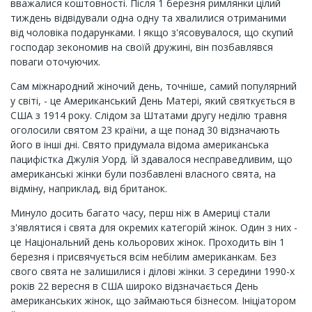
вважалися коштовності. Після 1 березня римлянки цілий
тиждень відвідували одна одну та хвалилися отриманими
від чоловіка подарунками. І якщо з'ясовувалося, що скупий
господар зекономив на своїй дружині, він позбавлявся
поваги оточуючих.
Сам міжнародний жіночий день, точніше, самий популярний
у світі, - це Американський День Mатері, який святкується в
США з 1914 року. Слідом за Штатами другу неділю травня
оголосили святом 23 країни, а ще понад 30 відзначають
його в інші дні. Свято придумала відома американська
пацифістка Джулія Уорд. Їй здавалося несправедливим, що
американські жінки були позбавлені власного свята, на
відміну, наприклад, від британок.
Минуло досить багато часу, перш ніж в Америці стали
з'являтися і свята для окремих категорій жінок. Один з них -
це Національний день кольорових жінок. Проходить він 1
березня і присвячується всім небілим американкам. Без
свого свята не залишилися і ділові жінки. З середини 1990-х
років 22 вересня в США широко відзначається День
американських жінок, що займаються бізнесом. Ініціатором