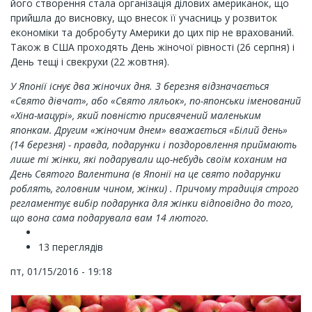
його створення стала організація ділових американок, що
прийшла до висновку, що внесок її учасниць у розвиток
економіки та добробуту Америки до цих пір не врахований.
Також в США проходять День жіночої рівності (26 серпня) і
День тещі і свекрухи (22 жовтня).
У Японії існує два жіночих дня. 3 березня відзначається
«Свято дівчат», або «Свято ляльок», по-японськи іменований
«Хіна-мацурі», який повністю присвячений маленьким
японкам. Другим «жіночим днем» вважається «Білий день»
(14 березня) - правда, подарунки і поздоровлення приймають
лише ті жінки, які подарували що-небудь своїм коханим на
День Святого Валентина (в Японії на це свято подарунки
роблять, головним чином, жінки) . Причому традиція строго
регламентує вибір подарунка для жінки відповідно до того,
що вона сама подарувала вам 14 лютого.
13 переглядів
пт, 01/15/2016 - 19:18