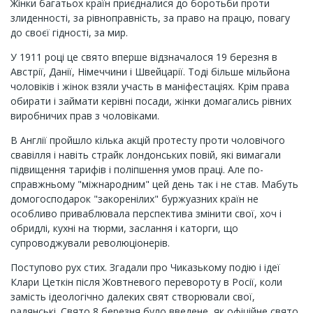
Жінки багатьох країн приєдналися до боротьби проти
злиденності, за рівноправність, за право на працю, повагу
до своєї гідності, за мир.
У 1911 році це свято вперше відзначалося 19 березня в
Австрії, Данії, Німеччини і Швейцарії. Тоді більше мільйона
чоловіків і жінок взяли участь в маніфестаціях. Крім права
обирати і займати керівні посади, жінки домагались рівних
виробничих прав з чоловіками.
В Англії пройшло кілька акцій протесту проти чоловічого
свавілля і навіть страйк лондонських повій, які вимагали
підвищення тарифів і поліпшення умов праці. Але по-
справжньому "міжнародним" цей день так і не став. Мабуть
домогосподарок "закоренілих" буржуазних країн не
особливо приваблювала перспектива змінити свої, хоч і
обридлі, кухні на тюрми, заслання і каторги, що
супроводжували революціонерів.
Поступово рух стих. Згадали про Чиказькому подію і ідеї
Клари Цеткін після Жовтневого перевороту в Росії, коли
замість ідеологічно далеких свят створювали свої,
радянські. Свято 8 березня було введене, як офіційне свято,