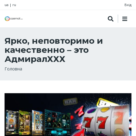
ua
|
ru
Вхід
Ярко, неповторимо и
качественно – это
АдмиралХХХ
Рядок
Головна
навіґації