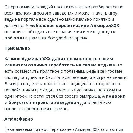
С первых минут каждый посетитель легко разбирается во
всех нюансах игрового заведения и может начать игру,
ведь на портале все сделано максимально понятно и
доступно. А
мобильная версия казино АдмиралХХХ
позволяет обходить все ограничения и меть доступ к
любимым играм в любое удобное время.
Прибыльно
Казино АдмиралХХХ дарит возможность своим
клиентам отлично заработать на своем отдыхе
, то
есть совместить приятное с полезным. Ведь все игровые
слоты доступны и в бесплатном режиме, и в игре на деньги.
Вся игра на деньги полностью защищена от стороннего
воздействия и проходит в честных условиях, поэтому ни
один игрок не останется без своего выигрыша. А
подарки
и бонусы от игрового заведения
дополнять всю
прелесть пребывания в казино.
Атмосферно
Незабываемая атмосфера казино АдмиралХХХ состоит из